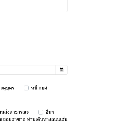
้ยงดูบุตร
หนี้ กยศ
ขนส่งสาธารณะ
อื่นๆ
ในซอยลาซาล ท่านเดินทางถนนเส้น