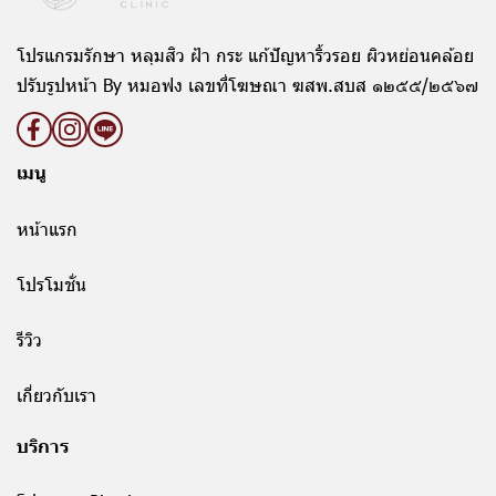
โปรแกรมรักษา หลุมสิว ฝ้า กระ แก้ปัญหาริ้วรอย ผิวหย่อนคล้อย
ปรับรูปหน้า By หมอฟง เลขที่โฆษณา ฆสพ.สบส ๑๒๕๕/๒๕๖๗
เมนู
หน้าแรก
โปรโมชั่น
รีวิว
เกี่ยวกับเรา
บริการ