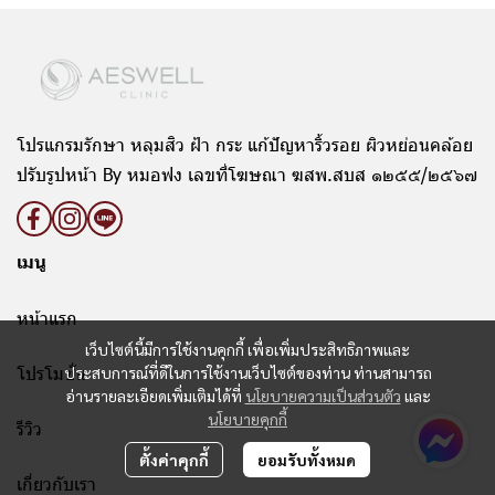
โปรแกรมรักษา หลุมสิว ฝ้า กระ แก้ปัญหาริ้วรอย ผิวหย่อนคล้อย
ปรับรูปหน้า By หมอฟง เลขที่โฆษณา ฆสพ.สบส ๑๒๕๕/๒๕๖๗
เมนู
หน้าแรก
เว็บไซต์นี้มีการใช้งานคุกกี้ เพื่อเพิ่มประสิทธิภาพและ
โปรโมชั่น
ประสบการณ์ที่ดีในการใช้งานเว็บไซต์ของท่าน ท่านสามารถ
อ่านรายละเอียดเพิ่มเติมได้ที่
นโยบายความเป็นส่วนตัว
และ
นโยบายคุกกี้
รีวิว
ตั้งค่าคุกกี้
ยอมรับทั้งหมด
เกี่ยวกับเรา