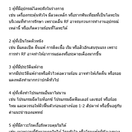
1 ผู้ที่มีอุปกรณ์โลหะฝังในร่างกาย
เช่น เครื่องกระตุ้นหัวใจ มีลวดเหล็ก หรือรากฟันเทียมที่เป็นโลหะใน
บริเวณที่ทำการรักษา เพราะคลื่น RF อาจรบกวนการทำงานอุปกรณ์
เหล่านี้ หรือเกิดความร้อนที่โลหะได้
2 ผู้ที่เป็นโรคผิวหนัง
เช่น มีแผลเปิด ผื่นแพ้ การติดเชื้อ เริม หรือสิวอักเสบรุนแรง เพราะ
การทำ RF อาจทำให้อาการแย่ลงหรือระคายเคืองมากขึ้น
3 ผู้ที่มีประวัติแพ้ง่าย
หากมีประวัติแพ้ง่ายหรือผิวไวต่อความร้อน อาจทำให้เกิดผื่น หรือรอย
แดงหลังทำมากกว่าปกติทั่วไป
4 ผู้ที่เพิ่งทำโปรแกรมอื่นมาไม่นาน
เช่น โปรแกรมฉีดโบท็อกซ์ โปรแกรมฉีดฟิลเลอร์ เลเซอร์ หรือร้อย
ไหม และควรรอให้ผิวฟื้นตัวก่อนอย่างน้อย 1-2 สัปดาห์ หรือขึ้นอยู่กับ
คำแนะนำของแพทย์
5 ผู้ที่มีภาวะโรคเรื้อรังควบคุมไม่ได้
เช่น เบาหวานที่ยังควบคุมไม่ได้ โรคหัวใจ หรือโรคแพ้ภูมิตัวเองบาง