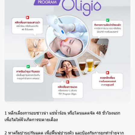
1 หลีกเลี่ยงการอบซาวน่า แช่น้ำร้อน หรือโดนแดดจัด 48 ชั่วโมงแรก
เพื่อไม่ให้ผิวเกิดการระคายเคือง
2 ทาครีมบำรุง/กันแดด เพื่อฟื้นฟูบำรุงผิว และป้องกันการถูกทำร้ายจาก