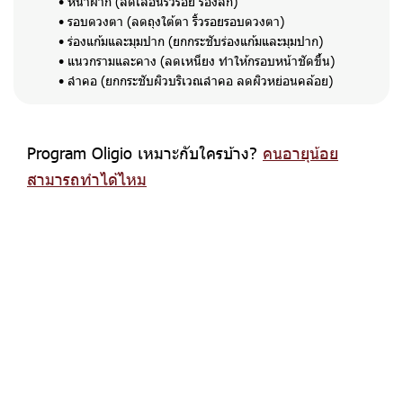
หน้าผาก (ลดเลือนริ้วรอย ร่องลึก)
รอบดวงตา (ลดถุงใต้ตา ริ้วรอยรอบดวงตา)
ร่องแก้มและมุมปาก (ยกกระชับร่องแก้มและมุมปาก)
แนวกรามและคาง (ลดเหนียง ทำให้กรอบหน้าชัดขึ้น)
ลำคอ (ยกกระชับผิวบริเวณลำคอ ลดผิวหย่อนคล้อย)
Program Oligio เหมาะกับใครบ้าง?
คนอายุน้อย
สามารถทำได้ไหม