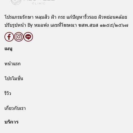
โปรแกรมรักษา หลุมสิว ฝ้า กระ แก้ปัญหาริ้วรอย ผิวหย่อนคล้อย
ปรับรูปหน้า By หมอฟง เลขที่โฆษณา ฆสพ.สบส ๑๒๕๕/๒๕๖๗
เมนู
หน้าแรก
โปรโมชั่น
รีวิว
เกี่ยวกับเรา
บริการ