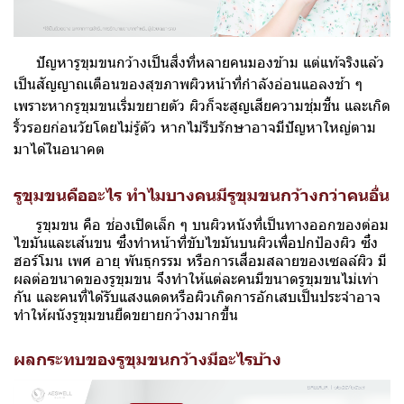
ปัญหารูขุมขนกว้างเป็นสิ่งที่หลายคนมองข้าม แต่แท้จริงแล้ว
เป็นสัญญาณเตือนของสุขภาพผิวหน้าที่กำลังอ่อนแอลงช้า ๆ
เพราะหากรูขุมขนเริ่มขยายตัว ผิวก็จะสูญเสียความชุ่มชื้น และเกิด
ริ้วรอยก่อนวัยโดยไม่รู้ตัว หากไม่รีบรักษาอาจมีปัญหาใหญ่ตาม
มาได้ในอนาคต
รูขุมขนคืออะไร ทำไมบางคนมีรูขุมขนกว้างกว่าคนอื่น
รูขุมขน คือ ช่องเปิดเล็ก ๆ บนผิวหนังที่เป็นทางออกของต่อม
ไขมันและเส้นขน ซึ่งทำหน้าที่ขับไขมันบนผิวเพื่อปกป้องผิว ซึ่ง
ฮอร์โมน เพศ อายุ พันธุกรรม หรือการเสื่อมสลายของเซลล์ผิว มี
ผลต่อขนาดของรูขุมขน จึงทำให้แต่ละคนมีขนาดรูขุมขนไม่เท่า
กัน และคนที่ได้รับแสงแดดหรือผิวเกิดการอักเสบเป็นประจำอาจ
ทำให้ผนังรูขุมขนยืดขยายกว้างมากขึ้น
ผลกระทบของรูขุมขนกว้างมีอะไรบ้าง