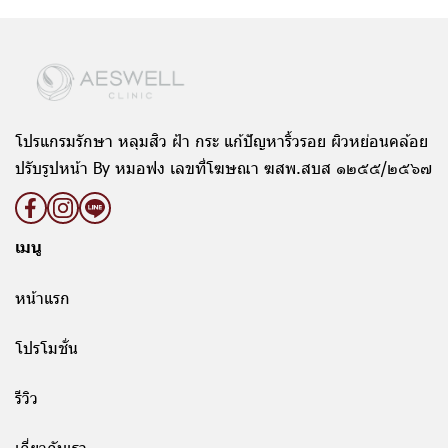
โปรแกรมรักษา หลุมสิว ฝ้า กระ แก้ปัญหาริ้วรอย ผิวหย่อนคล้อย
ปรับรูปหน้า By หมอฟง เลขที่โฆษณา ฆสพ.สบส ๑๒๕๕/๒๕๖๗
เมนู
หน้าแรก
โปรโมชั่น
รีวิว
เกี่ยวกับเรา