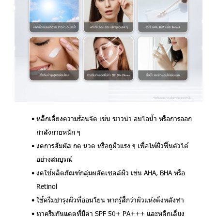
หลีกเลี่ยงความร้อนจัด
เช่น ซาวน่า อบไอน้ำ หรือการออก
กำลังกายหนัก ๆ
งดการสัมผัส กด นวด หรือถูผิวแรง ๆ
เพื่อให้ผิวฟื้นตัวได้
อย่างสมบูรณ์
งดใช้ผลิตภัณฑ์กลุ่มผลัดเซลล์ผิว
เช่น AHA, BHA หรือ
Retinol
ใช้ครีมบำรุงผิว
ที่อ่อนโยน หากรู้สึกว่าผิวแห้งตึงหลังทำ
ทาครีมกันแดด
ที่มีค่า SPF 50+ PA+++ และหลีกเลี่ยง