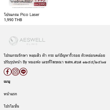
โปรแกรม Pico Laser
1,990 THB
โปรแกรมรักษา หลุมสิว ฝ้า กระ แก้ปัญหาริ้วรอย ผิวหย่อนคล้อย
ปรับรูปหน้า By หมอฟง เลขที่โฆษณา ฆสพ.สบส ๑๒๕๕/๒๕๖๗
เมนู
หน้าแรก
โปรโมชั่น