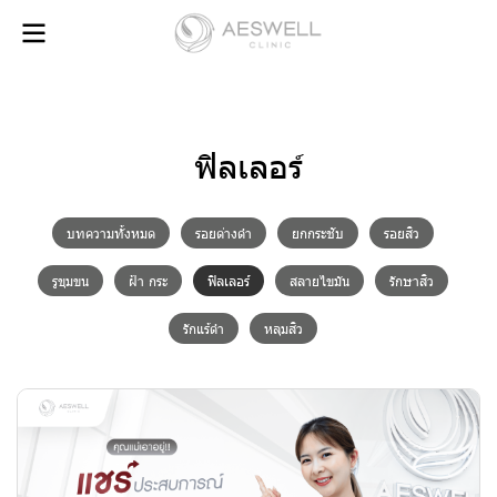
ฟิลเลอร์
บทความทั้งหมด
รอยด่างดำ
ยกกระชับ
รอยสิว
รูขุมขน
ฝ้า กระ
ฟิลเลอร์
สลายไขมัน
รักษาสิว
รักแร้ดำ
หลุมสิว