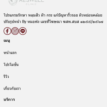
โปรแกรมรักษา หลุมสิว ฝ้า กระ แก้ปัญหาริ้วรอย ผิวหย่อนคล้อย
ปรับรูปหน้า By หมอฟง เลขที่โฆษณา ฆสพ.สบส ๑๒๕๕/๒๕๖๗
เมนู
หน้าแรก
โปรโมชั่น
รีวิว
เกี่ยวกับเรา
บริการ