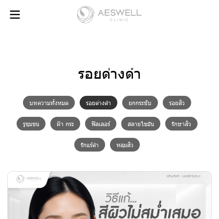
รอยด่างดำ
บทความทั้งหมด
รอยด่างดำ
ยกกระชับ
รอยสิว
รูขุมขน
ฝ้า กระ
ฟิลเลอร์
สลายไขมัน
รักษาสิว
รักแร้ดำ
หลุมสิว