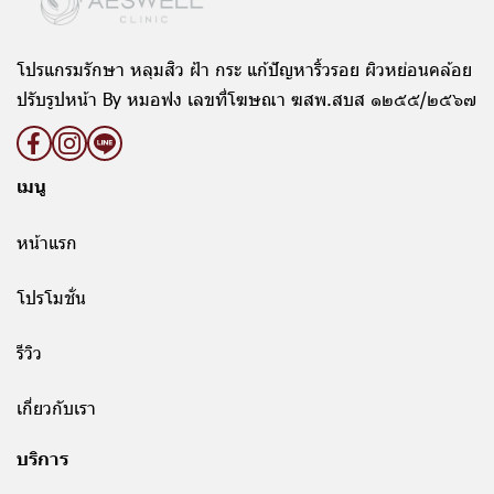
โปรแกรมรักษา หลุมสิว ฝ้า กระ แก้ปัญหาริ้วรอย ผิวหย่อนคล้อย
ปรับรูปหน้า By หมอฟง เลขที่โฆษณา ฆสพ.สบส ๑๒๕๕/๒๕๖๗
เมนู
หน้าแรก
โปรโมชั่น
รีวิว
เกี่ยวกับเรา
บริการ