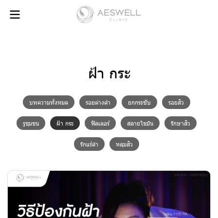
ฝ้า กระ
บทความทั้งหมด
รอยด่างดำ
ยกกระชับ
รอยสิว
รูขุมขน
ฝ้า กระ
ฟิลเลอร์
สลายไขมัน
รักษาสิว
รักแร้ดำ
หลุมสิว