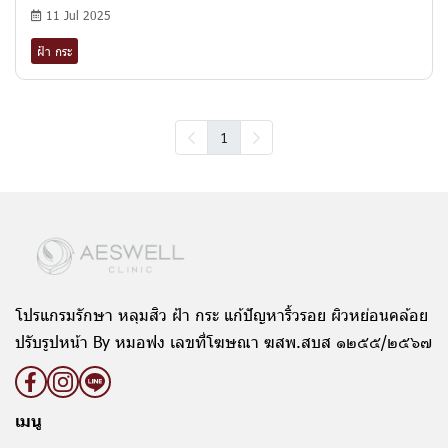
11 Jul 2025
ฝ้า กระ
1
โปรแกรมรักษา หลุมสิว ฝ้า กระ แก้ปัญหาริ้วรอย ผิวหย่อนคล้อย
ปรับรูปหน้า By หมอฟง เลขที่โฆษณา ฆสพ.สบส ๑๒๕๕/๒๕๖๗
เมนู